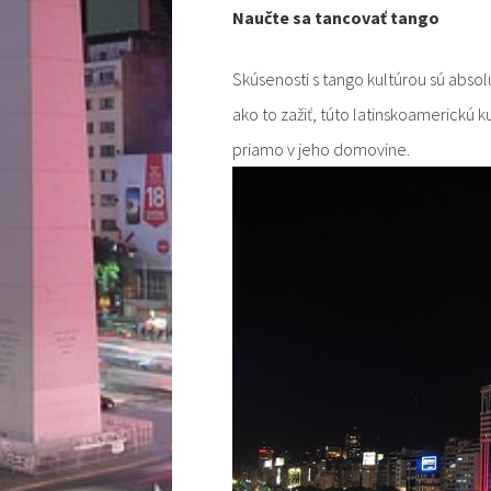
Naučte sa tancovať tango
Skúsenosti s tango kultúrou sú absol
ako to zažiť, túto latinskoamerickú k
priamo v jeho domovine.