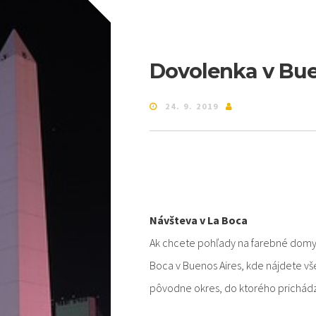
Dovolenka v Bue
24. 9. 2019
Návšteva v La Boca
Ak chcete pohľady na farebné domy 
Boca v Buenos Aires, kde nájdete vše
pôvodne okres, do ktorého prichádzali