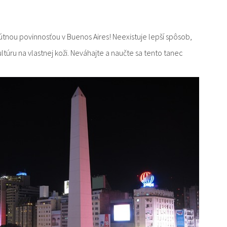
útnou povinnosťou v Buenos Aires! Neexistuje lepší spôsob,
ultúru na vlastnej koži. Neváhajte a naučte sa tento tanec