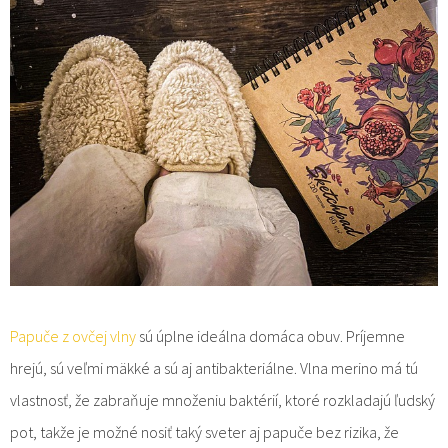
Papuče z ovčej vlny
sú úplne ideálna domáca obuv. Príjemne
hrejú, sú veľmi mäkké a sú aj antibakteriálne. Vlna merino má tú
vlastnosť, že zabraňuje množeniu baktérií, ktoré rozkladajú ľudský
pot, takže je možné nosiť taký sveter aj papuče bez rizika, že