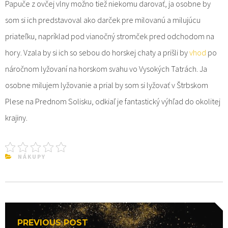
Papuče z ovčej vlny možno tiež niekomu darovať, ja osobne by
som si ich predstavoval ako darček pre milovanú a milujúcu
priateľku, napríklad pod vianočný stromček pred odchodom na
hory. Vzala by si ich so sebou do horskej chaty a prišli by
vhod
po
náročnom lyžovaní na horskom svahu vo Vysokých Tatrách. Ja
osobne milujem lyžovanie a prial by som si lyžovať v Štrbskom
Plese na Prednom Solisku, odkiaľ je fantastický výhľad do okolitej
krajiny.
NÁKUPY
Navigace
PREVIOUS POST