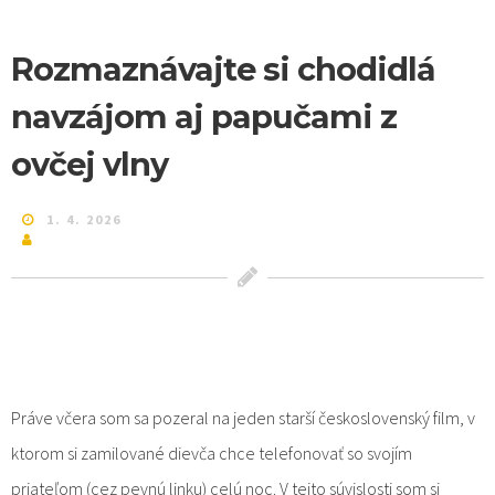
Rozmaznávajte si chodidlá
navzájom aj papučami z
ovčej vlny
1. 4. 2026
Práve včera som sa pozeral na jeden starší československý film, v
ktorom si zamilované dievča chce telefonovať so svojím
priateľom (cez pevnú linku) celú noc. V tejto súvislosti som si