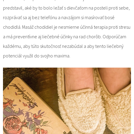
predstavil, aké by to bolo ležať s dievčaťom na posteli proti sebe,
rozprávať sa aj bez telefónu a navzájom si masírovať bosé
chodidlá. Masáž chodidiel je nesmierne účinná terapia proti stresu
a má preventívne aj liečebné účinky na rad chorôb. Odporúčam
každému, aby túto skutočnosť nezabúdal a aby tento liečebný
potenciál využil do svojho maxima.