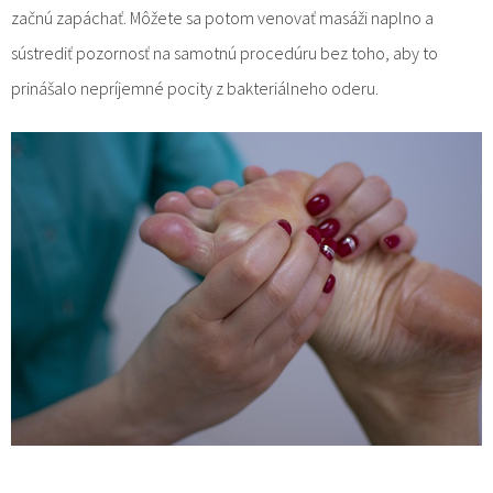
začnú zapáchať. Môžete sa potom venovať masáži naplno a
sústrediť pozornosť na samotnú procedúru bez toho, aby to
prinášalo nepríjemné pocity z bakteriálneho oderu.