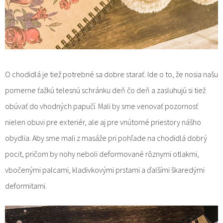
O chodidlá je tiež potrebné sa dobre starať. Ide o to, že nosia našu
pomerne ťažkú ​​telesnú schránku deň čo deň a zasluhujú si tiež
obúvať do vhodných papučí. Mali by sme venovať pozornosť
nielen obuvi pre exteriér, ale aj pre vnútorné priestory nášho
obydlia. Aby sme mali z masáže pri pohľade na chodidlá dobrý
pocit, pričom by nohy neboli deformované rôznymi otlakmi,
vbočenými palcami, kladivkovými prstami a ďalšími škaredými
deformitami.