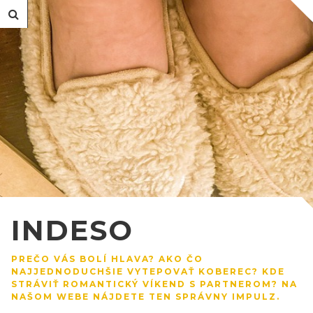
INDESO
PREČO VÁS BOLÍ HLAVA? AKO ČO
NAJJEDNODUCHŠIE VYTEPOVAŤ KOBEREC? KDE
STRÁVIŤ ROMANTICKÝ VÍKEND S PARTNEROM? NA
NAŠOM WEBE NÁJDETE TEN SPRÁVNY IMPULZ.