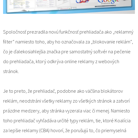
Spoločnosť prezradila novú funkčnosť prehliadača ako „reklamný
filter“ namiesto toho, aby ho označovala za „blokovanie reklám“,
čo je ďalekosiahlejšia značka pre samostatný softvér na pečenie
do prehliadača, ktorý odkrýva online reklamy z webových
stránok.
Je to preto, že prehliadač, podobne ako väčšina blokátorov
reklám, neodstráni všetky reklamy zo všetkých stránok a zatvorí
prázdne medzery, aby stránka vyzerala viac či menej. Namiesto
toho prehliadač vyhľadáva určité typy reklám, tie, ktoré Koalícia
za lepšie reklamy (CBA) hovorí, že porušujú to, čo priemyselná