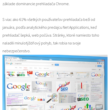
základe dominancie prehliadača Chrome.
S viac ako 61% všetkých používateľov prehliadača beží od
januára, podľa analytického predajcu Net Applications, keď
prehliadač šepká, web počúva. Stránky, ktoré namiesto toho
naladili minulotýždňový pohyb, tak robia na svoje
nebezpečenstvo.