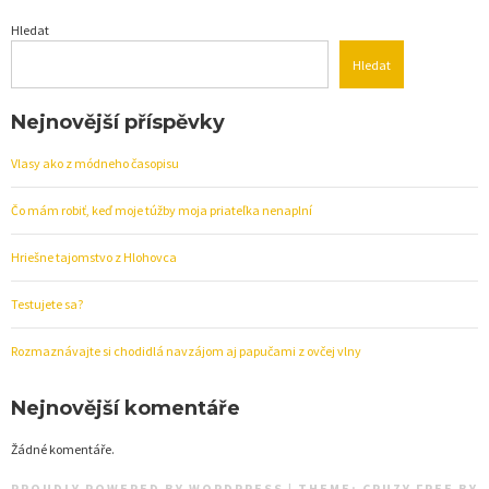
Hledat
Hledat
Nejnovější příspěvky
Vlasy ako z módneho časopisu
Čo mám robiť, keď moje túžby moja priateľka nenaplní
Hriešne tajomstvo z Hlohovca
Testujete sa?
Rozmaznávajte si chodidlá navzájom aj papučami z ovčej vlny
Nejnovější komentáře
Žádné komentáře.
PROUDLY POWERED BY WORDPRESS
|
THEME:
CRUZY FREE
BY