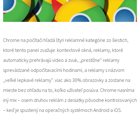
Chrome na počítači hľadá štyri reklamné kategórie zo šiestich,
ktoré tento panel zvažuje: kontextové okná, reklamy, ktoré
automaticky prehrávajú video a zvuk, „prestížne“ reklamy
sprevádzané odpočítavacími hodinami, a reklamy s názvom
„veľké lepkavé reklamy“. viac ako 30% obrazovky a zostane na
mieste bez ohľadu na to, koľko užívateľ posúva. Chrome nasníma
iný mix – osem druhov reklám z desiatky pôvodne kontrolovaných
– keď je spustený na operačných systémoch Android a iOS.