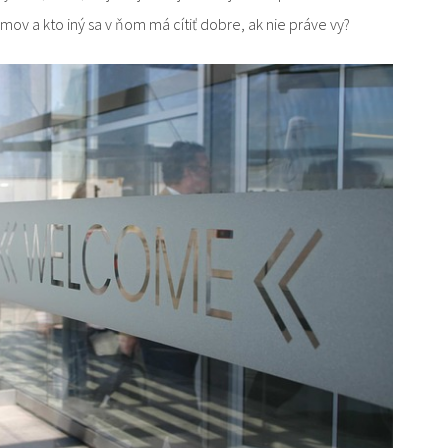
omov a kto iný sa v ňom má cítiť dobre, ak nie práve vy?