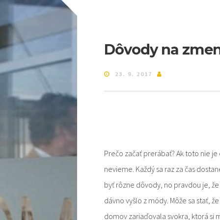
Dôvody na zme
23. 9. 2017
Prečo začať prerábať? Ak toto nie je 
nevieme. Každý sa raz za čas dostane
byť rôzne dôvody, no pravdou je, že
dávno vyšlo z módy. Môže sa stať, ž
domov zariaďovala svokra, ktorá si m