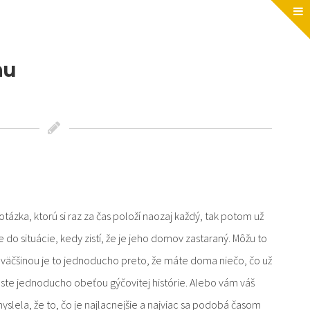
nu
otázka, ktorú si raz za čas položí naozaj každý, tak potom už
 do situácie, kedy zistí, že je jeho domov zastaraný. Môžu to
 väčšinou je to jednoducho preto, že máte doma niečo, čo už
e ste jednoducho obeťou gýčovitej histórie. Alebo vám váš
yslela, že to, čo je najlacnejšie a najviac sa podobá časom