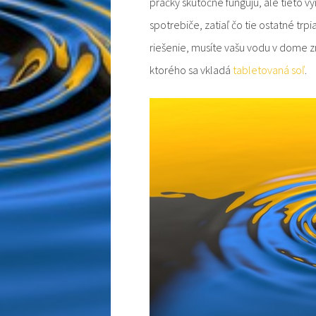
práčky skutočne fungujú, ale tieto 
spotrebiče, zatiaľ čo tie ostatné tr
riešenie, musíte vašu vodu v dome
ktorého sa vkladá
tabletovaná soľ
.