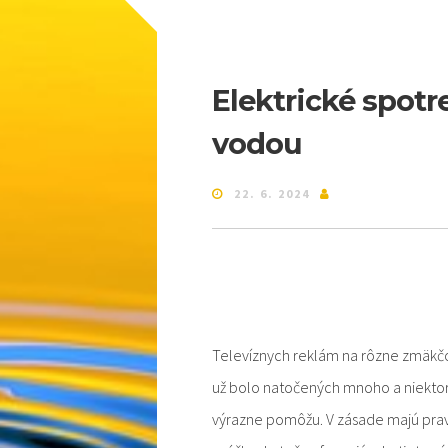
Elektrické spotr
vodou
22. 6. 2024
Televíznych reklám na rôzne zmäkč
už bolo natočených mnoho a niektorí 
výrazne pomôžu. V zásade majú pra