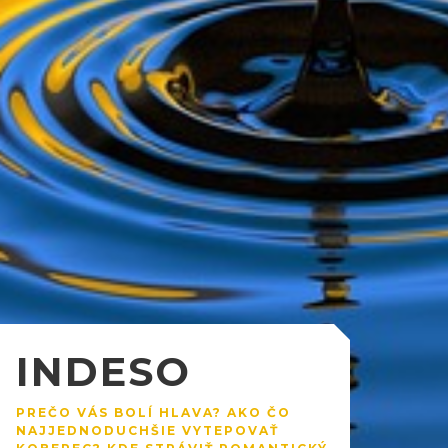
INDESO
PREČO VÁS BOLÍ HLAVA? AKO ČO
NAJJEDNODUCHŠIE VYTEPOVAŤ