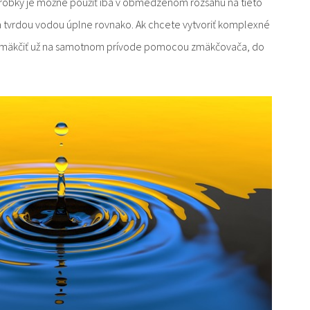
výrobky je možné použiť iba v obmedzenom rozsahu na tieto
pia tvrdou vodou úplne rovnako. Ak chcete vytvoriť komplexné
 zmäkčiť už na samotnom prívode pomocou zmäkčovača, do