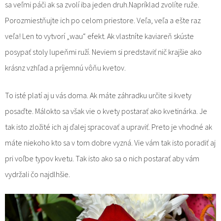
sa veľmi páči ak sa zvolí iba jeden druh.Napríklad zvolíte ruže.
Porozmiestňujte ich po celom priestore. Veľa, veľa a ešte raz
veľa! Len to vytvorí „wau“ efekt. Ak vlastníte kaviareň skúste
posypať stoly lupeňmi ruží. Neviem si predstaviť nič krajšie ako
krásnz vzhľad a príjemnú vôňu kvetov.
To isté platí aj u vás doma. Ak máte záhradku určite si kvety
posaďte. Málokto sa však vie o kvety postarať ako kvetinárka. Je
tak isto zložité ich aj ďalej spracovať a upraviť. Preto je vhodné ak
máte niekoho kto sa v tom dobre vyzná. Vie vám tak isto poradiť aj
pri voľbe typov kvetu. Tak isto ako sa o nich postarať aby vám
vydržali čo najdlhšie.