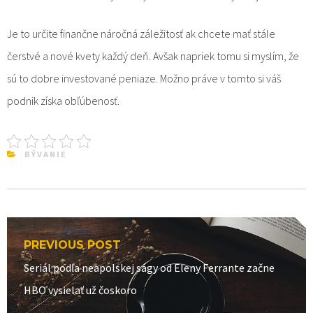
Je to určite finančne náročná záležitosť ak chcete mať stále
čerstvé a nové kvety každý deň. Avšak napriek tomu si myslím, že
sú to dobre investované peniaze. Možno práve v tomto si váš
podnik získa obľúbenosť.
BÝVANIE
Navigace
PREVIOUS POST
pro
Previous
Seriál podľa neapolskej ságy od Eleny Ferrante začne
příspěvek
post:
HBO vysielať už čoskoro