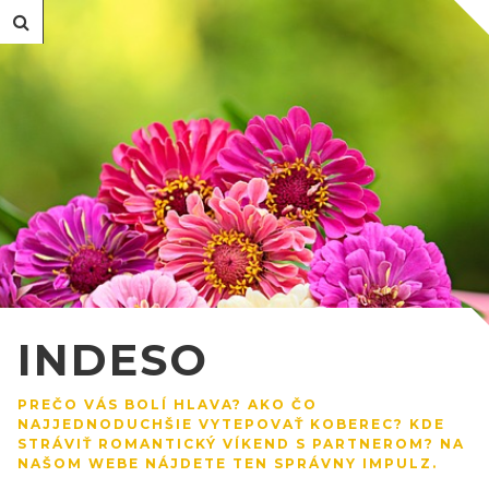
INDESO
PREČO VÁS BOLÍ HLAVA? AKO ČO
NAJJEDNODUCHŠIE VYTEPOVAŤ KOBEREC? KDE
STRÁVIŤ ROMANTICKÝ VÍKEND S PARTNEROM? NA
NAŠOM WEBE NÁJDETE TEN SPRÁVNY IMPULZ.