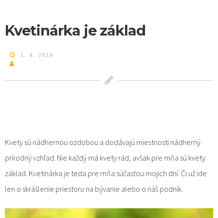
Kvetinárka je základ
1. 8. 2018
Kvety sú nádhernou ozdobou a dodávajú miestnosti nádherný
prírodný vzhľad. Nie každý má kvety rád, avšak pre mňa sú kvety
základ.
Kvetinárka
je teda pre mňa súčasťou mojich dní. Či už ide
len o skrášlenie priestoru na bývanie alebo o náš podnik.