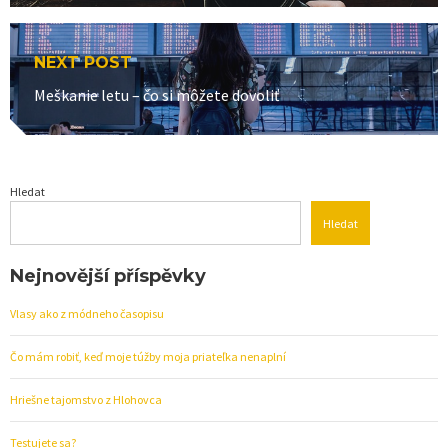
NEXT POST
Next
Meškanie letu – čo si môžete dovoliť
post:
Hledat
Hledat
Nejnovější příspěvky
Vlasy ako z módneho časopisu
Čo mám robiť, keď moje túžby moja priateľka nenaplní
Hriešne tajomstvo z Hlohovca
Testujete sa?