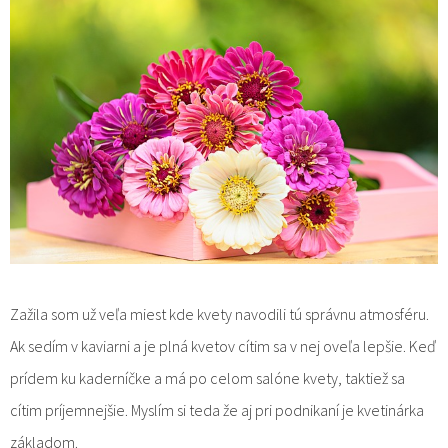
Zažila som už veľa miest kde kvety navodili tú správnu atmosféru.
Ak sedím v kaviarni a je plná kvetov cítim sa v nej oveľa lepšie. Keď
prídem ku kaderníčke a má po celom salóne kvety, taktiež sa
cítim príjemnejšie. Myslím si teda že aj pri podnikaní je kvetinárka
základom.