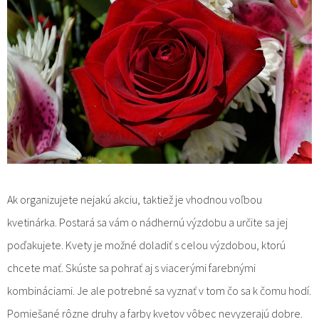
Ak organizujete nejakú akciu, taktiež je vhodnou voľbou
kvetinárka. Postará sa vám o nádhernú výzdobu a určite sa jej
poďakujete. Kvety je možné doladiť s celou výzdobou, ktorú
chcete mať. Skúste sa pohrať aj s viacerými farebnými
kombináciami. Je ale potrebné sa vyznať v tom čo sa k čomu hodí.
Pomiešané rôzne druhy a farby kvetov vôbec nevyzerajú dobre.