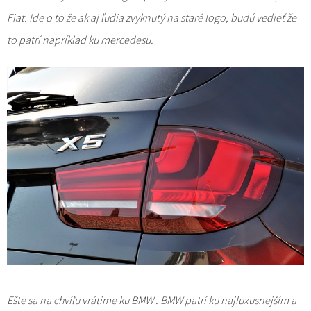
Fiat. Ide o to že ak aj ľudia zvyknutý na staré logo, budú vedieť že
to patrí napríklad ku mercedesu.
Ešte sa na chvíľu vrátime ku BMW . BMW patrí ku najluxusnejším a