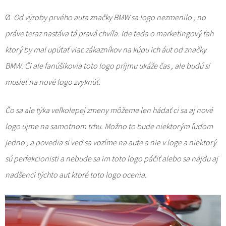
Ø
Od výroby prvého auta značky BMW sa logo nezmenilo , no
práve teraz nastáva tá pravá chvíľa. Ide teda o marketingový ťah
ktorý by mal upútať viac zákazníkov na kúpu ich áut od značky
BMW. Či ale fanúšikovia toto logo príjmu ukáže čas , ale budú si
musieť na nové logo zvyknúť.
Čo sa ale týka veľkolepej zmeny môžeme len hádať ci sa aj nové
logo ujme na samotnom trhu. Možno to bude niektorým ľuďom
jedno , a povedia si veď sa vozíme na aute a nie v loge a niektorý
sú perfekcionisti a nebude sa im toto logo páčiť alebo sa nájdu aj
nadšenci týchto aut ktoré toto logo ocenia.