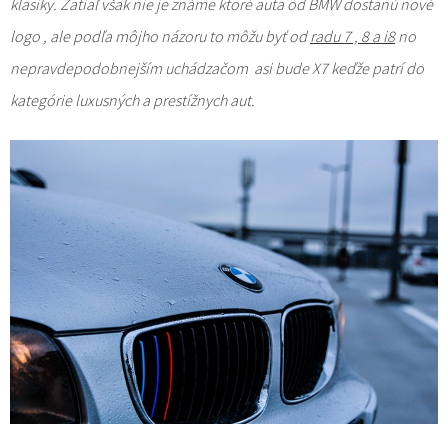
klasiky. Zatiaľ však nie je známe ktoré auta od BMW dostanú nové
logo , ale podľa môjho názoru to môžu byť od
radu 7 , 8 a i8
no
nepravdepodobnejším uchádzačom asi bude X7 keďže patrí do
kategórie luxusných a prestížnych aut.