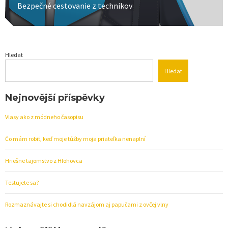
Next
Bezpečné cestovanie z technikov
post:
Hledat
Hledat
Nejnovější příspěvky
Vlasy ako z módneho časopisu
Čo mám robiť, keď moje túžby moja priateľka nenaplní
Hriešne tajomstvo z Hlohovca
Testujete sa?
Rozmaznávajte si chodidlá navzájom aj papučami z ovčej vlny