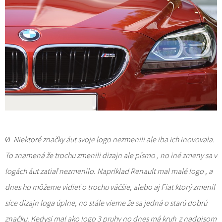
Ø
Niektoré značky áut svoje logo nezmenili ale iba ich inovovala.
To znamená že trochu zmenili dizajn ale písmo , no iné zmeny sa v
logách áut zatiaľ nezmenilo. Napríklad Renault mal malé logo , a
dnes ho môžeme vidieť o trochu väčšie, alebo aj Fiat ktorý zmenil
síce dizajn loga úplne, no stále vieme že sa jedná o starú dobrú
značku. Kedysi mal ako logo 3 pruhy no dnes má kruh z nadpisom