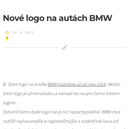
Nové logo na autách BMW
14. 9. 2017
Ø
Staré logo na značke
BMW poznáme už od roku 1916
. Modro
bielo logo je už minulosťou a nahradí ho novým čierno bielom
logom .
Vytvoriť čierno biele logo nie je nič nepochopiteľné. BMW chce
rozlíšiť najluxusnejšie a najprestížnejšie a rozdeliť tak luxus od