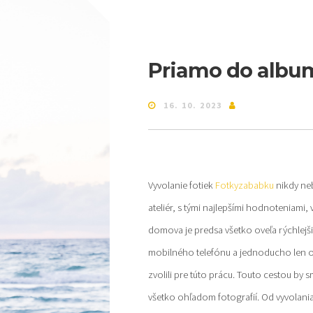
Priamo do albu
16. 10. 2023
Vyvolanie fotiek
Fotkyzababku
nikdy ne
ateliér, s tými najlepšími hodnoteniami,
domova je predsa všetko oveľa rýchlejšie
mobilného telefónu a jednoducho len odo
zvolili pre túto prácu. Touto cestou by 
všetko ohľadom fotografií. Od vyvolania