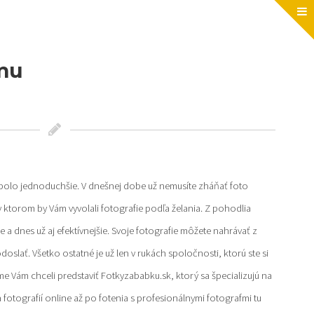
mu
bolo jednoduchšie. V dnešnej dobe už nemusíte zháňať foto
 v ktorom by Vám vyvolali fotografie podľa želania. Z pohodlia
 a dnes už aj efektívnejšie. Svoje fotografie môžete nahrávať z
slať. Všetko ostatné je už len v rukách spoločnosti, ktorú ste si
sme Vám chceli predstaviť Fotkyzababku.sk, ktorý sa špecializujú na
 fotografií online až po fotenia s profesionálnymi fotografmi tu