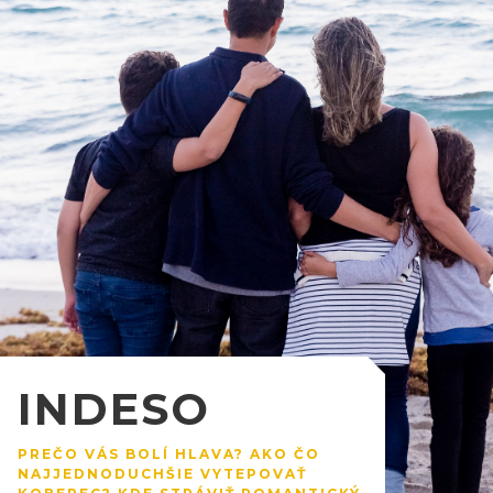
INDESO
PREČO VÁS BOLÍ HLAVA? AKO ČO
NAJJEDNODUCHŠIE VYTEPOVAŤ