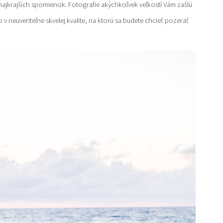
najkrajších spomienok. Fotografie akýchkoľvek veľkostí Vám zašlú
v neuveriteľne skvelej kvalite, na ktorú sa budete chcieť pozerať