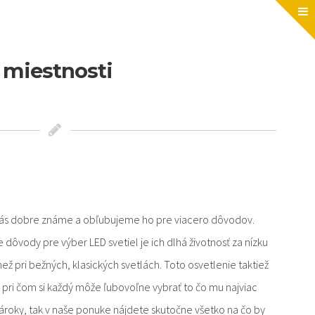
 miestnosti
 nás dobre známe a obľubujeme ho pre viacero dôvodov.
ôvody pre výber LED svetiel je ich dlhá životnosť za nízku
než pri bežných, klasických svetlách. Toto osvetlenie taktiež
i čom si každý môže ľubovoľne vybrať to čo mu najviac
roky, tak v naše ponuke nájdete skutočne všetko na čo by