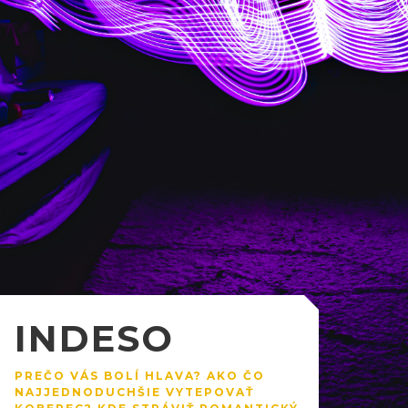
INDESO
PREČO VÁS BOLÍ HLAVA? AKO ČO
NAJJEDNODUCHŠIE VYTEPOVAŤ