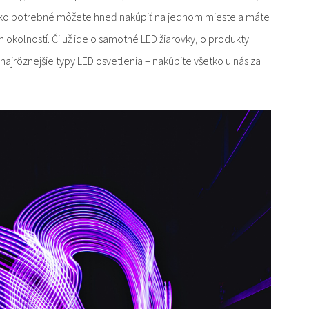
etko potrebné môžete hneď nakúpiť na jednom mieste a máte
h okolností. Či už ide o samotné LED žiarovky, o produkty
najrôznejšie typy LED osvetlenia – nakúpite všetko u nás za