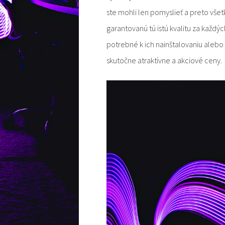
ste mohli len pomyslieť a preto vš
garantovanú tú istú kvalitu za každýc
potrebné k ich nainštalovaniu alebo 
skutočne atraktívne a akciové ceny.