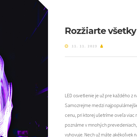
Rozžiarte všetky
11. 11. 2023
LED osvetlenie je už pre každého z
Samozrejme medzi najpopulárnejšie d
cenu, pri ktorej ušetríme oveľa viac 
poznáme v mnohých prevedeniach, pr
vyhovuje. Nech už máte akékoľvek ná