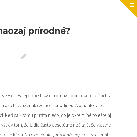
naozaj prírodné?
 práve v dnešnej dobe taký ohromný boom okolo prírodných
ú ako hlavný znak svojho marketingu. Akonáhle je to
ci. Keď sa k tomu priráta niečo, čo je okrem iného ešte aj
e však v tom, že ľudia často absolútne nečítajú, čo vlastne
dné na kúpu. Na označenie „prírodné“ by ste si však mali