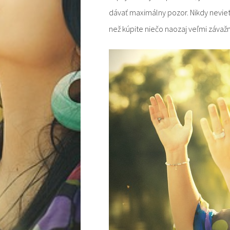
dávať maximálny pozor. Nikdy neviet
než kúpite niečo naozaj veľmi závaž