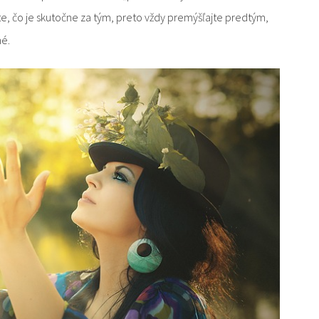
e, čo je skutočne za tým, preto vždy premýšľajte predtým,
né.