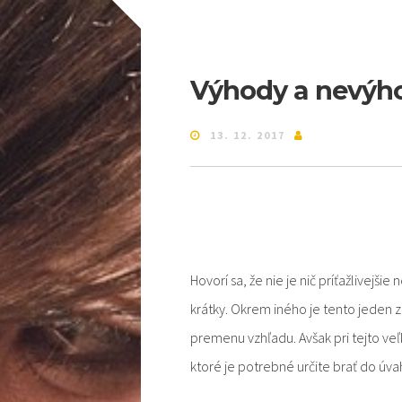
Výhody a nevýho
13. 12. 2017
Hovorí sa, že nie je nič príťažlivejš
krátky. Okrem iného je tento jeden 
premenu vzhľadu. Avšak pri tejto veľ
ktoré je potrebné určite brať do úva