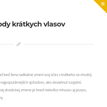
dy krátkych vlasov
ie než keď žena radikálne zmení svoj účes z krátkeho na vhodný
z najpopulárnejších spôsobov, ako dosiahnuť ozajstnú
kej drastickej zmene je hneď niekoľko mínusov aj plusov,
hy.