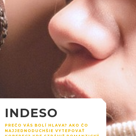
INDESO
PREČO VÁS BOLÍ HLAVA? AKO ČO
NAJJEDNODUCHŠIE VYTEPOVAŤ