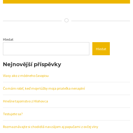
Hledat
Hledat
Nejnovější příspěvky
Vlasy ako z módneho časopisu
Čo mám robiť, keď moje túžby moja priateľka nenaplní
Hriešne tajomstvo z Hlohovca
Testujete sa?
Rozmaznávajte si chodidlá navzájom aj papučami z ovčej vlny