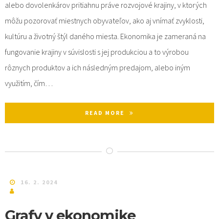
alebo dovolenkárov pritiahnu práve rozvojové krajiny, v ktorých
môžu pozorovať miestnych obyvateľov, ako aj vnímať zvyklosti,
kultúru a životný štýl daného miesta. Ekonomika je zameraná na
fungovanie krajiny v súvislosti s jej produkciou a to výrobou
rôznych produktov a ich následným predajom, alebo iným
využitím, čím…
READ MORE
16. 2. 2024
Grafy v ekonomike