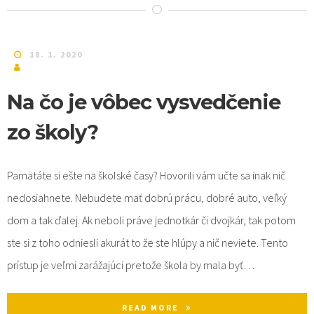
18. 1. 2020
Na čo je vôbec vysvedčenie
zo školy?
Pamätáte si ešte na školské časy? Hovorili vám učte sa inak nič
nedosiahnete. Nebudete mať dobrú prácu, dobré auto, veľký
dom a tak ďalej. Ak neboli práve jednotkár či dvojkár, tak potom
ste si z toho odniesli akurát to že ste hlúpy a nič neviete. Tento
prístup je veľmi zarážajúci pretože škola by mala byť…
READ MORE