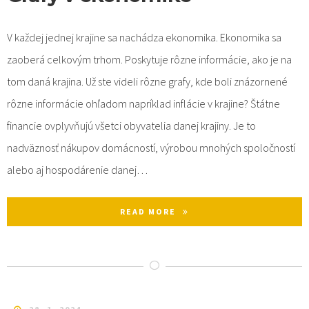
V každej jednej krajine sa nachádza ekonomika. Ekonomika sa
zaoberá celkovým trhom. Poskytuje rôzne informácie, ako je na
tom daná krajina. Už ste videli rôzne grafy, kde boli znázornené
rôzne informácie ohľadom napríklad inflácie v krajine? Štátne
financie ovplyvňujú všetci obyvatelia danej krajiny. Je to
nadväznosť nákupov domácností, výrobou mnohých spoločností
alebo aj hospodárenie danej…
READ MORE