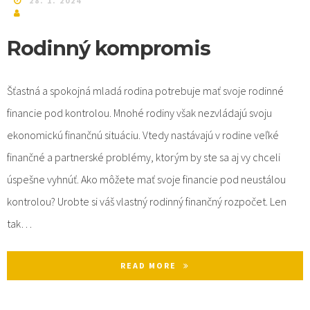
28. 1. 2024
Rodinný kompromis
Šťastná a spokojná mladá rodina potrebuje mať svoje rodinné
financie pod kontrolou. Mnohé rodiny však nezvládajú svoju
ekonomickú finančnú situáciu. Vtedy nastávajú v rodine veľké
finančné a partnerské problémy, ktorým by ste sa aj vy chceli
úspešne vyhnúť. Ako môžete mať svoje financie pod neustálou
kontrolou? Urobte si váš vlastný rodinný finančný rozpočet. Len
tak…
READ MORE