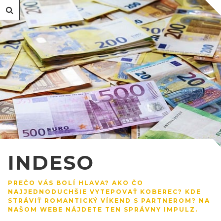
INDESO
PREČO VÁS BOLÍ HLAVA? AKO ČO
NAJJEDNODUCHŠIE VYTEPOVAŤ KOBEREC? KDE
STRÁVIŤ ROMANTICKÝ VÍKEND S PARTNEROM? NA
NAŠOM WEBE NÁJDETE TEN SPRÁVNY IMPULZ.