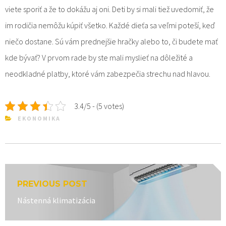
viete sporiť a že to dokážu aj oni. Deti by si mali tiež uvedomiť, že
im rodičia nemôžu kúpiť všetko. Každé dieťa sa veľmi poteší, keď
niečo dostane. Sú vám prednejšie hračky alebo to, či budete mať
kde bývať? V prvom rade by ste mali myslieť na dôležité a
neodkladné platby, ktoré vám zabezpečia strechu nad hlavou.
3.4/5 - (5 votes)
EKONOMIKA
Navigace
PREVIOUS POST
pro
Previous
Nástenná klimatizácia
příspěvek
post: