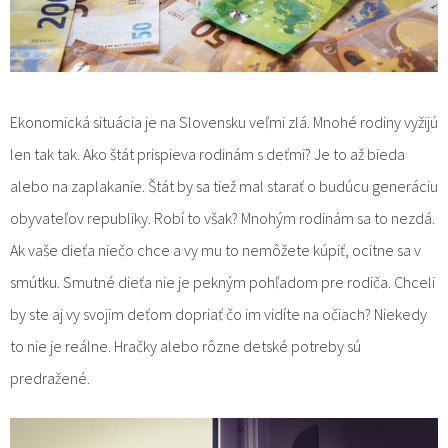
Ekonomická situácia je na Slovensku veľmi zlá. Mnohé rodiny vyžijú
len tak tak. Ako štát prispieva rodinám s deťmi? Je to až bieda
alebo na zaplakanie. Štát by sa tiež mal starať o budúcu generáciu
obyvateľov republiky. Robí to však? Mnohým rodinám sa to nezdá.
Ak vaše dieťa niečo chce a vy mu to nemôžete kúpiť, ocitne sa v
smútku. Smutné dieťa nie je pekným pohľadom pre rodiča. Chceli
by ste aj vy svojim deťom dopriať čo im vidíte na očiach? Niekedy
to nie je reálne. Hračky alebo rôzne detské potreby sú
predražené.