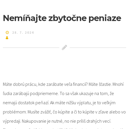
Nemíňajte zbytočne peniaze
28. 7. 2024
Máte dobrú prácu, kde zarábate veľa financií? Máte šťastie. Mnohí
ľudia zarábajú podpriemerne. To sa však ukazuje na tom, že
nemajú dostatok peňazí. Ak máte nižšiu výplatu, je to veľkým
problémom. Musíte zvážiť, čo kúpite a či to kúpite v zľave alebo vo
výpredaji. Nakupovanie je nutné, no nie príliš drahých vecí.