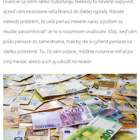
Financie sa veľmi ľahko rozkotúľajú. Niekedy to neviete ovplyvniť,
aj keď vám nezostane veľa financií do ďalšej výplaty. Mávate
niekedy problém, že veľa peňazí miniete naraz a potom sa
musíte uskromňovať? Je to o rozumnom uvažovaní. Vždy, keď vám
prídu peniaze zo zamestnania, mali by ste si vyčleniť peniaze na
všetko potrebné. To, čo vám ostane, môžete rozumne míňať po
celý mesiac alebo si ich aj odložiť na neskôr.