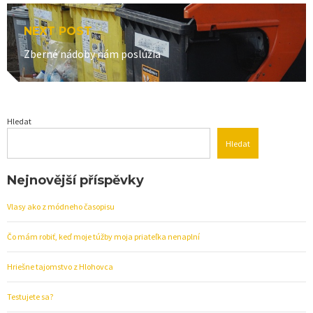
NEXT POST
Next
Zberné nádoby nám poslúžia
post:
Hledat
Hledat
Nejnovější příspěvky
Vlasy ako z módneho časopisu
Čo mám robiť, keď moje túžby moja priateľka nenaplní
Hriešne tajomstvo z Hlohovca
Testujete sa?