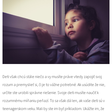
Deti však chcú stále niečo a vy musíte práve vtedy zapojiť svoj
rozum a premyslieť si, či je to vážne potrebné. Ak usúdite že nie,
určite ste urobili správne riešenie. Svoje deti musíte naučiť k
rozumnému míňaniu peňazí. To sa však dá len, ak vaše deti sú v
teenagerskom veku. Mali by ste im byť príkladom. Ukážte im, že